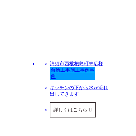
借家MM様
清須市西枇杷島町末広様
例事
台所工事施工事例事
例
、お風呂が
キッチンの下から水が流れ
ことが１回
出してきます
これでやっ
ます。
詳しくはこちら
ら