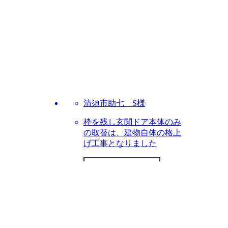
様
清須市助七 S様
ルの壁か
枠を残し玄関ドア本体のみ
アと水が流
の取替は、建物自体の格上
ます
げ工事となりました
ら
詳しくはこちら