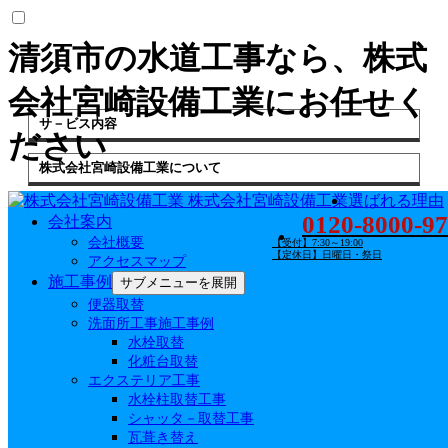
清須市の水道工事なら、株式
会社宮崎設備工業にお任せく
サ－ビス内容
ださい
株式会社宮崎設備工業について
株式会社宮崎設備工業
選ばれる理由
選ばれる理由
0120-8000-97
会社案内
会社案内
会社概要
【受付】7:30～19:00
水もれSHURRY
【定休日】日曜日・祭日
アクセスマップ
サ－ビス内容
施工事例
サブメニューを展開
代表挨拶
便器取替
会社概要
洗面所工事施工事例
アクセスマップ
水栓取替
化粧台取替
施工事例
エクステリア工事
水栓柱取替工事
シャッタ－取替工事
施工事例一覧
瓦葺き替え
便器取替