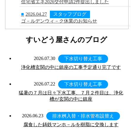
住宅省エネ2026交付申請2件提出しました
■
2026.04.27
スタッフブログ
ゴ－ルデンウィ－ク休業のお知らせ
すいどう屋さんのブログ
2026.07.30
下水切り替え工事
浄化槽玄関の中に鎮座の工事予定通り完了です
2026.07.22
下水切り替え工事
猛暑の７月は日々下水工事、７月２件目は、浄化
槽が玄関の中に鎮座
2026.06.23
排水桝入替・排水管布設替え
腐食した鋳鉄マンホ－ルを樹脂に交換します