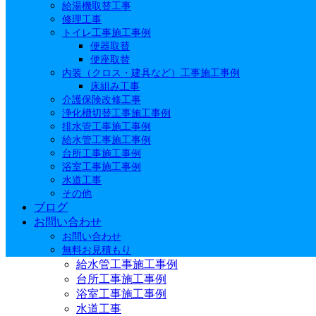
給湯機取替工事
洗面所工事施工事例
修理工事
水栓取替
トイレ工事施工事例
化粧台取替
便器取替
エクステリア工事
便座取替
水栓柱取替工事
内装（クロス・建具など）工事施工事例
シャッタ－取替工事
床組み工事
介護保険改修工事
瓦葺き替え
浄化槽切替工事施工事例
給湯機取替工事
排水管工事施工事例
修理工事
給水管工事施工事例
トイレ工事施工事例
台所工事施工事例
便器取替
浴室工事施工事例
便座取替
水道工事
内装（クロス・建具など）工事施工事例
その他
床組み工事
ブログ
介護保険改修工事
お問い合わせ
浄化槽切替工事施工事例
お問い合わせ
排水管工事施工事例
無料お見積もり
給水管工事施工事例
台所工事施工事例
浴室工事施工事例
水道工事