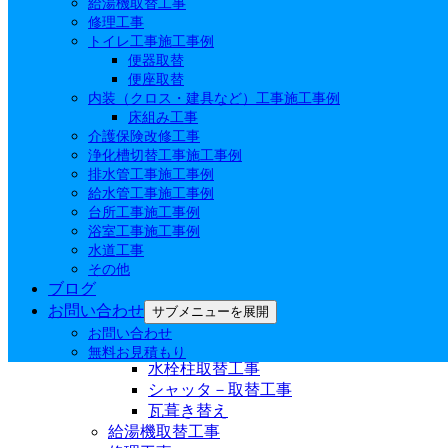
給湯機取替工事
修理工事
選ばれる理由
トイレ工事施工事例
会社案内
便器取替
水もれSHURRY
便座取替
サ－ビス内容
内装（クロス・建具など）工事施工事例
代表挨拶
床組み工事
会社概要
介護保険改修工事
アクセスマップ
浄化槽切替工事施工事例
排水管工事施工事例
給水管工事施工事例
施工事例
台所工事施工事例
浴室工事施工事例
施工事例一覧
水道工事
便器取替
その他
洗面所工事施工事例
ブログ
水栓取替
お問い合わせ
サブメニューを展開
化粧台取替
お問い合わせ
エクステリア工事
無料お見積もり
水栓柱取替工事
シャッタ－取替工事
瓦葺き替え
給湯機取替工事