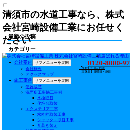
清須市の水道工事なら、株式
会社宮崎設備工業にお任せく
最新の投稿
ださい
カテゴリー
株式会社宮崎設備工業
選ばれる理由
排水設備指定工事店証 (2)
0120-8000-97
会社案内
サブメニューを展開
住宅省エネ2023キャンペーン (2)
【受付】7:30～19:00
会社概要
【定休日】日曜日・祭日
お知らせ (27)
アクセスマップ
NEWS (13)
施工事例
サブメニューを展開
給水装置工事事業者証 (9)
便器取替
NEWS (16)
洗面所工事施工事例
水栓取替
月別アーカイブ
化粧台取替
エクステリア工事
サ－ビス内容
水栓柱取替工事
シャッタ－取替工事
瓦葺き替え
株式会社宮崎設備工業について