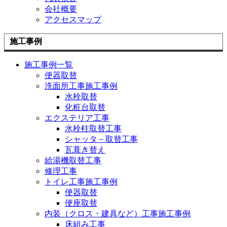
会社概要
アクセスマップ
施工事例
施工事例一覧
便器取替
洗面所工事施工事例
水栓取替
化粧台取替
エクステリア工事
水栓柱取替工事
シャッタ－取替工事
瓦葺き替え
給湯機取替工事
修理工事
トイレ工事施工事例
便器取替
便座取替
内装（クロス・建具など）工事施工事例
床組み工事